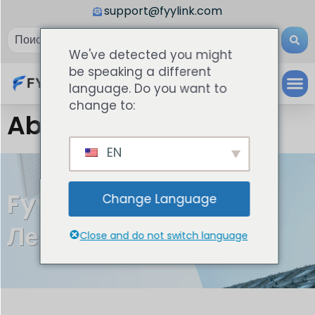
support@fyylink.com
We've detected you might
be speaking a different
language. Do you want to
change to:
About FyyLink
EN
Fyylink - Ссылка На
Change Language
Летающую Сеть
Close and do not switch language