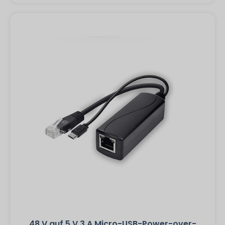
48 V auf 5 V 3 A Micro-USB-Power-over-